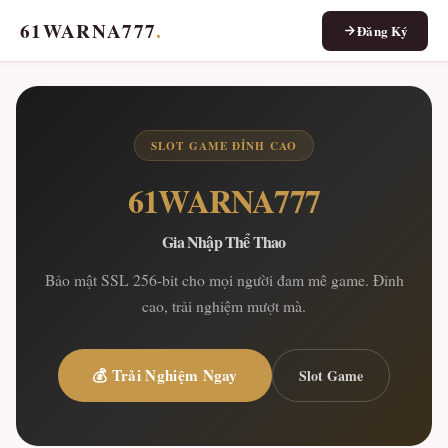
61WARNA777
.
Đăng Ký
SLOT GAME ĐỈNH CAO
61WARNA777
Gia Nhập Thể Thao
Bảo mật SSL 256-bit cho mọi người đam mê game. Đỉnh
cao, trải nghiệm mượt mà.
💰 Trải Nghiệm Ngay
Slot Game