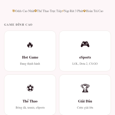
🎯
⚽
⚡
💎
Odds Cao Nhất
Thể Thao Trực Tiếp
Nạp Rút 3 Phút
Hoàn Trả Cao
GAME ĐỈNH CAO
🔥
🎮
Hot Game
eSports
Đang thịnh hành
LOL, Dota 2, CS:GO
⚽
🏆
Thể Thao
Giải Đấu
Bóng đá, tennis, eSports
Cược giải lớn