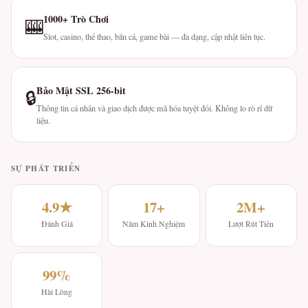
1000+ Trò Chơi
🎰
Slot, casino, thể thao, bắn cá, game bài — đa dạng, cập nhật liên tục.
Bảo Mật SSL 256-bit
🔒
Thông tin cá nhân và giao dịch được mã hóa tuyệt đối. Không lo rò rỉ dữ
liệu.
SỰ PHÁT TRIỂN
4.9★
17+
2M+
Đánh Giá
Năm Kinh Nghiệm
Lượt Rút Tiền
99%
Hài Lòng