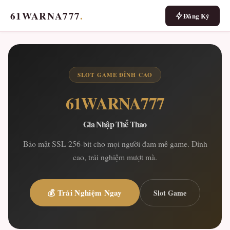
61WARNA777
.
Đăng Ký
SLOT GAME ĐỈNH CAO
61WARNA777
Gia Nhập Thể Thao
Bảo mật SSL 256-bit cho mọi người đam mê game. Đỉnh
cao, trải nghiệm mượt mà.
💰 Trải Nghiệm Ngay
Slot Game