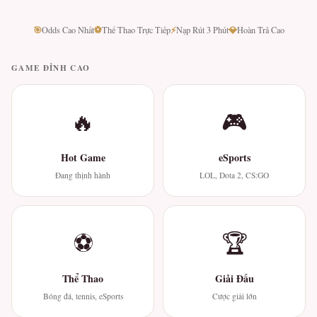
🎯
⚽
⚡
💎
Odds Cao Nhất
Thể Thao Trực Tiếp
Nạp Rút 3 Phút
Hoàn Trả Cao
GAME ĐỈNH CAO
🔥
🎮
Hot Game
eSports
Đang thịnh hành
LOL, Dota 2, CS:GO
⚽
🏆
Thể Thao
Giải Đấu
Bóng đá, tennis, eSports
Cược giải lớn