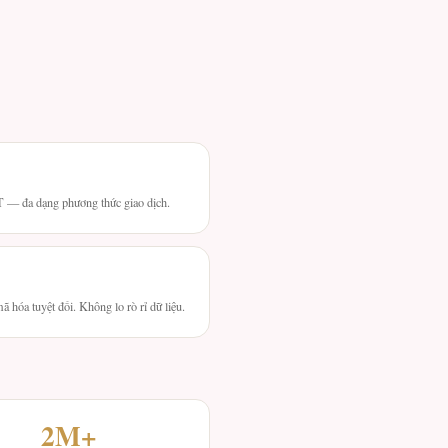
— đa dạng phương thức giao dịch.
 hóa tuyệt đối. Không lo rò rỉ dữ liệu.
2M+