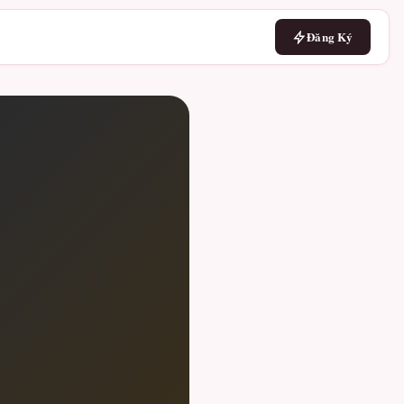
Đăng Ký