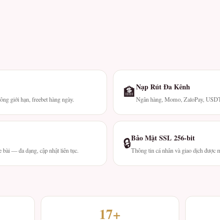
Nạp Rút Đa Kênh
🏦
ng giới hạn, freebet hàng ngày.
Ngân hàng, Momo, ZaloPay, USDT 
Bảo Mật SSL 256-bit
🔒
e bài — đa dạng, cập nhật liên tục.
Thông tin cá nhân và giao dịch được mã
17+