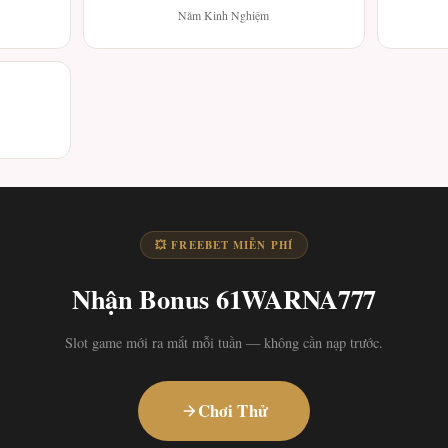
Năm Kinh Nghiệm
💥 FREEBET MIỄN PHÍ
Nhận Bonus 61WARNA777
Slot game mới ra mắt mỗi tuần — không cần nạp trước.
Chơi Thử