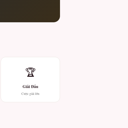
🏆
Giải Đấu
Cược giải lớn