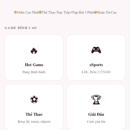
🎯
⚽
⚡
💎
Odds Cao Nhất
Thể Thao Trực Tiếp
Nạp Rút 3 Phút
Hoàn Trả Cao
GAME ĐỈNH CAO
🔥
🎮
Hot Game
eSports
Đang thịnh hành
LOL, Dota 2, CS:GO
⚽
🏆
Thể Thao
Giải Đấu
Bóng đá, tennis, eSports
Cược giải lớn