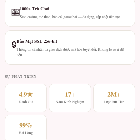
1000+ Trò Chơi
🎰
Slot, casino, thể thao, bắn cá, game bài — đa dạng, cập nhật liên tục.
Bảo Mật SSL 256-bit
🔒
Thông tin cá nhân và giao dịch được mã hóa tuyệt đối. Không lo rò rỉ dữ
liệu.
SỰ PHÁT TRIỂN
4.9★
17+
2M+
Đánh Giá
Năm Kinh Nghiệm
Lượt Rút Tiền
99%
Hài Lòng