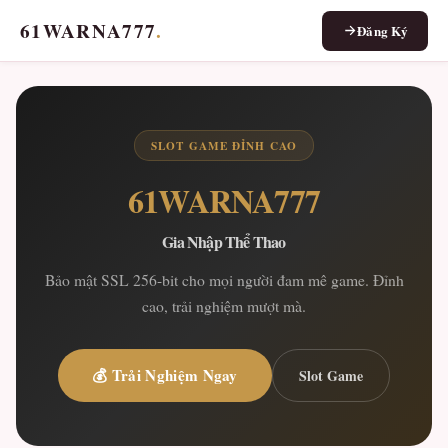
61WARNA777
.
Đăng Ký
SLOT GAME ĐỈNH CAO
61WARNA777
Gia Nhập Thể Thao
Bảo mật SSL 256-bit cho mọi người đam mê game. Đỉnh
cao, trải nghiệm mượt mà.
💰 Trải Nghiệm Ngay
Slot Game