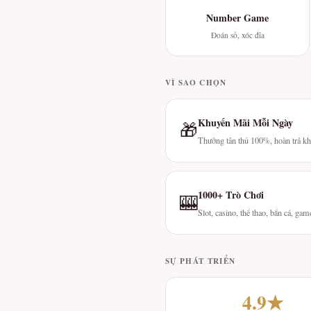
Number Game
Đoán số, xóc đĩa
VÌ SAO CHỌN
Khuyến Mãi Mỗi Ngày
🎁
Thưởng tân thủ 100%, hoàn trả khô
1000+ Trò Chơi
🎰
Slot, casino, thể thao, bắn cá, gam
SỰ PHÁT TRIỂN
4.9★