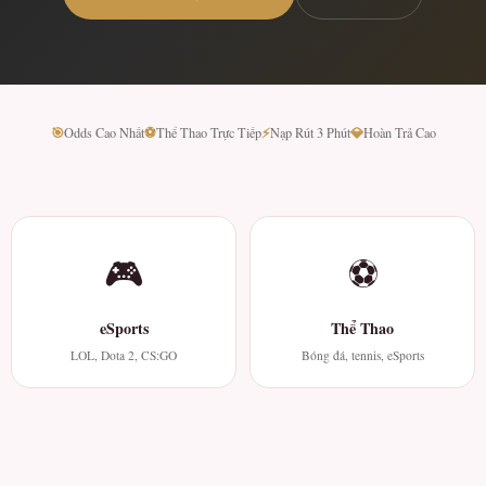
🎯
⚽
⚡
💎
Odds Cao Nhất
Thể Thao Trực Tiếp
Nạp Rút 3 Phút
Hoàn Trả Cao
🎮
⚽
eSports
Thể Thao
LOL, Dota 2, CS:GO
Bóng đá, tennis, eSports