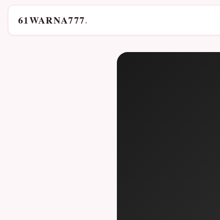
61WARNA777
.