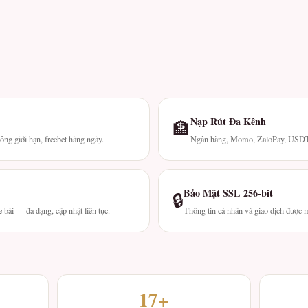
Nạp Rút Đa Kênh
🏦
ng giới hạn, freebet hàng ngày.
Ngân hàng, Momo, ZaloPay, USDT 
Bảo Mật SSL 256-bit
🔒
e bài — đa dạng, cập nhật liên tục.
Thông tin cá nhân và giao dịch được mã
17+