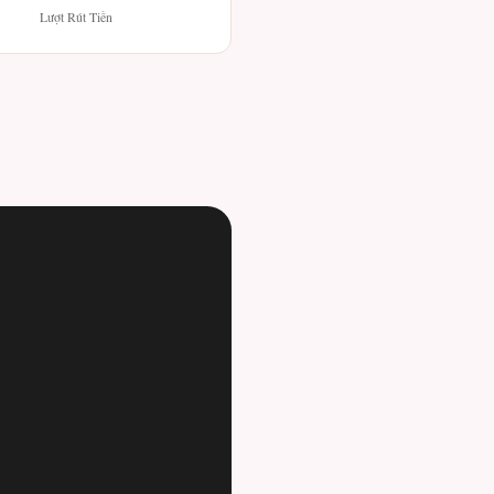
Lượt Rút Tiền