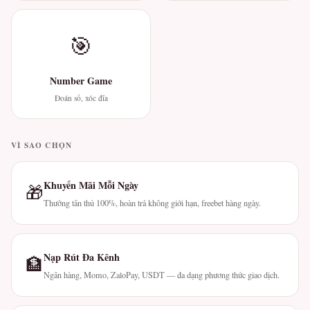
🎯
Number Game
Đoán số, xóc đĩa
VÌ SAO CHỌN
Khuyến Mãi Mỗi Ngày
🎁
Thưởng tân thủ 100%, hoàn trả không giới hạn, freebet hàng ngày.
Nạp Rút Đa Kênh
🏦
Ngân hàng, Momo, ZaloPay, USDT — đa dạng phương thức giao dịch.