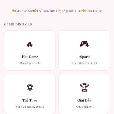
🎯
⚽
⚡
💎
Odds Cao Nhất
Thể Thao Trực Tiếp
Nạp Rút 3 Phút
Hoàn Trả Cao
GAME ĐỈNH CAO
🔥
🎮
Hot Game
eSports
Đang thịnh hành
LOL, Dota 2, CS:GO
⚽
🏆
Thể Thao
Giải Đấu
Bóng đá, tennis, eSports
Cược giải lớn