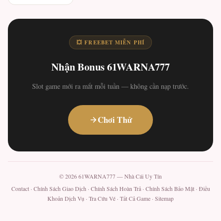
💥 FREEBET MIỄN PHÍ
Nhận Bonus 61WARNA777
Slot game mới ra mắt mỗi tuần — không cần nạp trước.
Chơi Thử
© 2026 61WARNA777 — Nhà Cái Uy Tín
Contact
·
Chính Sách Giao Dịch
·
Chính Sách Hoàn Trả
·
Chính Sách Bảo Mật
·
Điều
Khoản Dịch Vụ
·
Tra Cứu Vé
·
Tất Cả Game
·
Sitemap