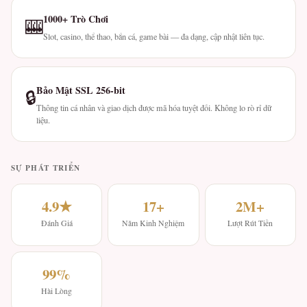
1000+ Trò Chơi
🎰
Slot, casino, thể thao, bắn cá, game bài — đa dạng, cập nhật liên tục.
Bảo Mật SSL 256-bit
🔒
Thông tin cá nhân và giao dịch được mã hóa tuyệt đối. Không lo rò rỉ dữ
liệu.
SỰ PHÁT TRIỂN
4.9★
17+
2M+
Đánh Giá
Năm Kinh Nghiệm
Lượt Rút Tiền
99%
Hài Lòng