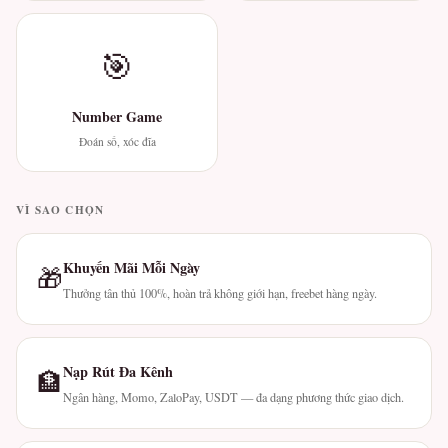
🎯
Number Game
Đoán số, xóc đĩa
VÌ SAO CHỌN
Khuyến Mãi Mỗi Ngày
🎁
Thưởng tân thủ 100%, hoàn trả không giới hạn, freebet hàng ngày.
Nạp Rút Đa Kênh
🏦
Ngân hàng, Momo, ZaloPay, USDT — đa dạng phương thức giao dịch.