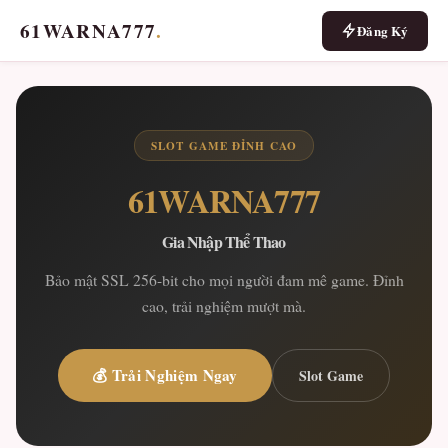
61WARNA777
.
Đăng Ký
SLOT GAME ĐỈNH CAO
61WARNA777
Gia Nhập Thể Thao
Bảo mật SSL 256-bit cho mọi người đam mê game. Đỉnh
cao, trải nghiệm mượt mà.
💰 Trải Nghiệm Ngay
Slot Game