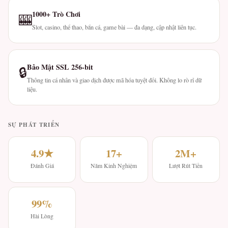
1000+ Trò Chơi
🎰
Slot, casino, thể thao, bắn cá, game bài — đa dạng, cập nhật liên tục.
Bảo Mật SSL 256-bit
🔒
Thông tin cá nhân và giao dịch được mã hóa tuyệt đối. Không lo rò rỉ dữ
liệu.
SỰ PHÁT TRIỂN
4.9★
17+
2M+
Đánh Giá
Năm Kinh Nghiệm
Lượt Rút Tiền
99%
Hài Lòng