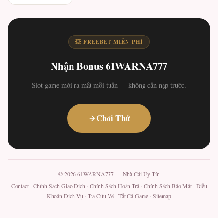
💥 FREEBET MIỄN PHÍ
Nhận Bonus 61WARNA777
Slot game mới ra mắt mỗi tuần — không cần nạp trước.
Chơi Thử
© 2026 61WARNA777 — Nhà Cái Uy Tín
Contact
·
Chính Sách Giao Dịch
·
Chính Sách Hoàn Trả
·
Chính Sách Bảo Mật
·
Điều
Khoản Dịch Vụ
·
Tra Cứu Vé
·
Tất Cả Game
·
Sitemap