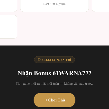
Năm Kinh Nghiệm
💥 FREEBET MIỄN PHÍ
Nhận Bonus 61WARNA777
Slot game mới ra mắt mỗi tuần — không cần nạp trước.
Chơi Thử