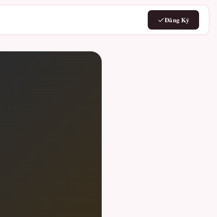
Đăng Ký