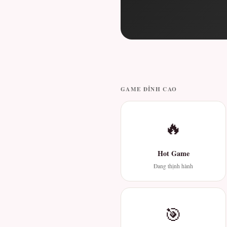
GAME ĐỈNH CAO
🔥
Hot Game
Đang thịnh hành
🎯