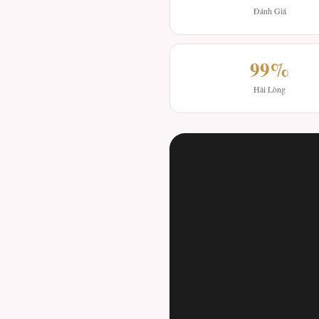
Đánh Giá
99%
Hài Lòng