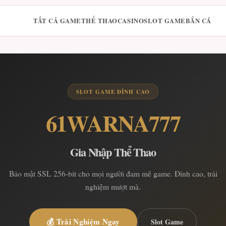
TẤT CẢ GAME
THỂ THAO
CASINO
SLOT GAME
BẮN CÁ
SLOT GAME ĐỈNH CAO
61WARNA777
Gia Nhập Thể Thao
Bảo mật SSL 256-bit cho mọi người đam mê game. Đỉnh cao, trải
nghiệm mượt mà.
💰 Trải Nghiệm Ngay
Slot Game