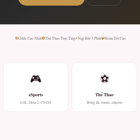
🎯
⚽
⚡
💎
Odds Cao Nhất
Thể Thao Trực Tiếp
Nạp Rút 3 Phút
Hoàn Trả Cao
🎮
⚽
eSports
Thể Thao
LOL, Dota 2, CS:GO
Bóng đá, tennis, eSports