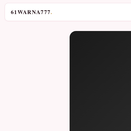
61WARNA777
.