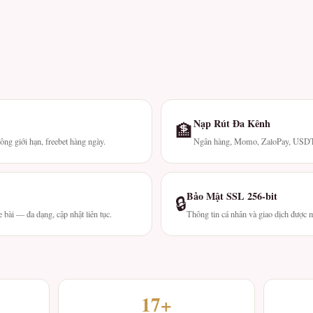
Nạp Rút Đa Kênh
🏦
ng giới hạn, freebet hàng ngày.
Ngân hàng, Momo, ZaloPay, USDT 
Bảo Mật SSL 256-bit
🔒
e bài — đa dạng, cập nhật liên tục.
Thông tin cá nhân và giao dịch được mã
17+