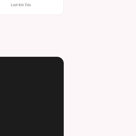
Lượt Rút Tiền