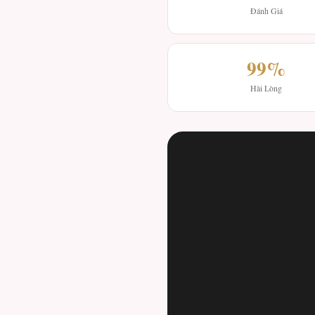
Đánh Giá
99%
Hài Lòng