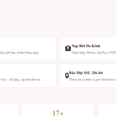
Nạp Rút Đa Kênh
🏦
ng giới hạn, freebet hàng ngày.
Ngân hàng, Momo, ZaloPay, USDT 
Bảo Mật SSL 256-bit
🔒
e bài — đa dạng, cập nhật liên tục.
Thông tin cá nhân và giao dịch được mã
17+