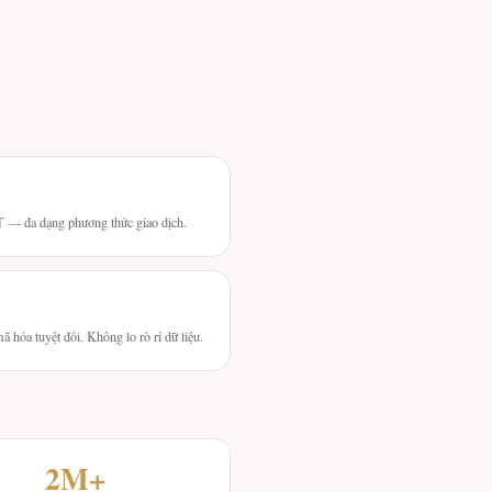
— đa dạng phương thức giao dịch.
 hóa tuyệt đối. Không lo rò rỉ dữ liệu.
2M+