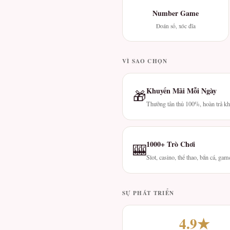
Number Game
Đoán số, xóc đĩa
VÌ SAO CHỌN
Khuyến Mãi Mỗi Ngày
🎁
Thưởng tân thủ 100%, hoàn trả khô
1000+ Trò Chơi
🎰
Slot, casino, thể thao, bắn cá, gam
SỰ PHÁT TRIỂN
4.9★