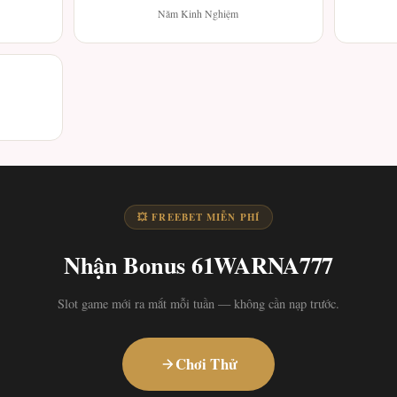
Năm Kinh Nghiệm
💥 FREEBET MIỄN PHÍ
Nhận Bonus 61WARNA777
Slot game mới ra mắt mỗi tuần — không cần nạp trước.
Chơi Thử