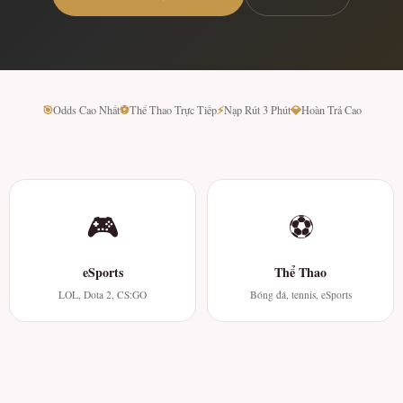
🎯
⚽
⚡
💎
Odds Cao Nhất
Thể Thao Trực Tiếp
Nạp Rút 3 Phút
Hoàn Trả Cao
🎮
⚽
eSports
Thể Thao
LOL, Dota 2, CS:GO
Bóng đá, tennis, eSports