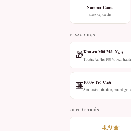
Number Game
Đoán số, xóc đĩa
VÌ SAO CHỌN
Khuyến Mãi Mỗi Ngày
🎁
Thưởng tân thủ 100%, hoàn trả khô
1000+ Trò Chơi
🎰
Slot, casino, thể thao, bắn cá, gam
SỰ PHÁT TRIỂN
4.9★