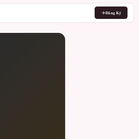
Đăng Ký