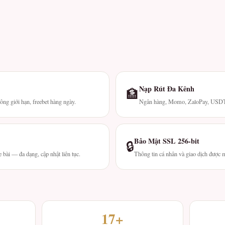
Nạp Rút Đa Kênh
🏦
ng giới hạn, freebet hàng ngày.
Ngân hàng, Momo, ZaloPay, USDT 
Bảo Mật SSL 256-bit
🔒
e bài — đa dạng, cập nhật liên tục.
Thông tin cá nhân và giao dịch được mã
17+