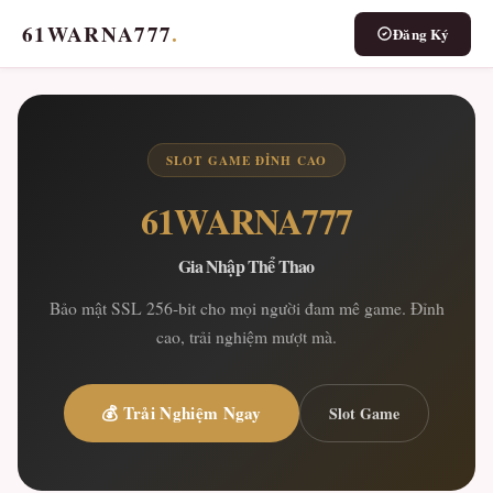
61WARNA777
.
Đăng Ký
SLOT GAME ĐỈNH CAO
61WARNA777
Gia Nhập Thể Thao
Bảo mật SSL 256-bit cho mọi người đam mê game. Đỉnh
cao, trải nghiệm mượt mà.
💰 Trải Nghiệm Ngay
Slot Game