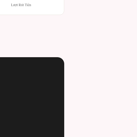
Lượt Rút Tiền