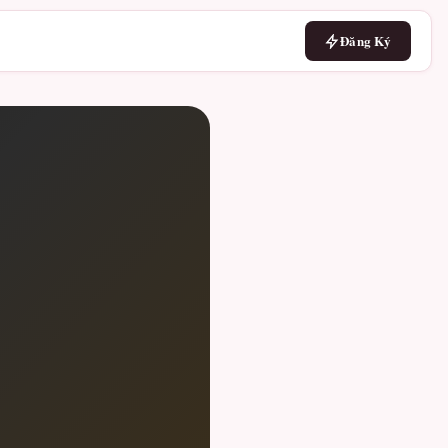
Đăng Ký