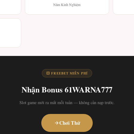
Năm Kinh Nghiệm
💥 FREEBET MIỄN PHÍ
Nhận Bonus 61WARNA777
Slot game mới ra mắt mỗi tuần — không cần nạp trước.
Chơi Thử