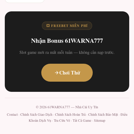
💥 FREEBET MIỄN PHÍ
Nhận Bonus 61WARNA777
Slot game mới ra mắt mỗi tuần — không cần nạp trước.
Chơi Thử
© 2026 61WARNA777 — Nhà Cái Uy Tín
Contact
·
Chính Sách Giao Dịch
·
Chính Sách Hoàn Trả
·
Chính Sách Bảo Mật
·
Điều
Khoản Dịch Vụ
·
Tra Cứu Vé
·
Tất Cả Game
·
Sitemap