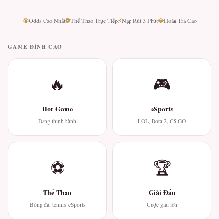
🎯
⚽
⚡
💎
Odds Cao Nhất
Thể Thao Trực Tiếp
Nạp Rút 3 Phút
Hoàn Trả Cao
GAME ĐỈNH CAO
🔥
🎮
Hot Game
eSports
Đang thịnh hành
LOL, Dota 2, CS:GO
⚽
🏆
Thể Thao
Giải Đấu
Bóng đá, tennis, eSports
Cược giải lớn