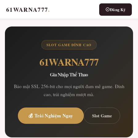
61WARNA777
.
Đăng Ký
SLOT GAME ĐỈNH CAO
61WARNA777
Gia Nhập Thể Thao
Bảo mật SSL 256-bit cho mọi người đam mê game. Đỉnh
cao, trải nghiệm mượt mà.
💰 Trải Nghiệm Ngay
Slot Game