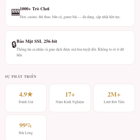
1000+ Trò Chơi
🎰
Slot, casino, thể thao, bắn cá, game bài — đa dạng, cập nhật liên tục.
Bảo Mật SSL 256-bit
🔒
Thông tin cá nhân và giao dịch được mã hóa tuyệt đối. Không lo rò rỉ dữ
liệu.
SỰ PHÁT TRIỂN
4.9★
17+
2M+
Đánh Giá
Năm Kinh Nghiệm
Lượt Rút Tiền
99%
Hài Lòng