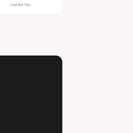
Lượt Rút Tiền