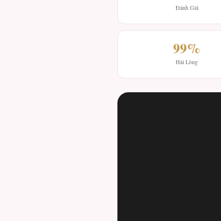
Đánh Giá
99%
Hài Lòng