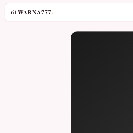
61WARNA777
.