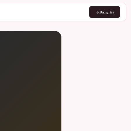
Đăng Ký