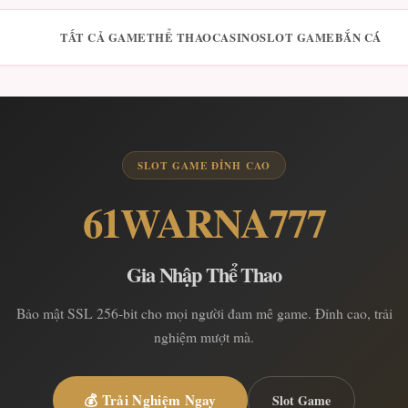
TẤT CẢ GAME
THỂ THAO
CASINO
SLOT GAME
BẮN CÁ
SLOT GAME ĐỈNH CAO
61WARNA777
Gia Nhập Thể Thao
Bảo mật SSL 256-bit cho mọi người đam mê game. Đỉnh cao, trải
nghiệm mượt mà.
💰 Trải Nghiệm Ngay
Slot Game