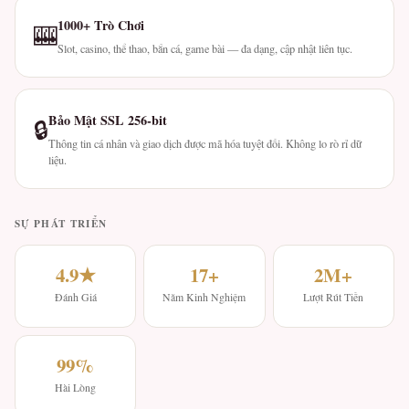
1000+ Trò Chơi
🎰
Slot, casino, thể thao, bắn cá, game bài — đa dạng, cập nhật liên tục.
Bảo Mật SSL 256-bit
🔒
Thông tin cá nhân và giao dịch được mã hóa tuyệt đối. Không lo rò rỉ dữ
liệu.
SỰ PHÁT TRIỂN
4.9★
17+
2M+
Đánh Giá
Năm Kinh Nghiệm
Lượt Rút Tiền
99%
Hài Lòng