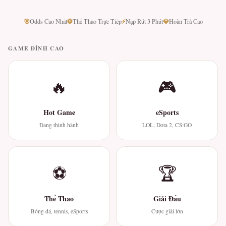
🎯
⚽
⚡
💎
Odds Cao Nhất
Thể Thao Trực Tiếp
Nạp Rút 3 Phút
Hoàn Trả Cao
GAME ĐỈNH CAO
🔥
🎮
Hot Game
eSports
Đang thịnh hành
LOL, Dota 2, CS:GO
⚽
🏆
Thể Thao
Giải Đấu
Bóng đá, tennis, eSports
Cược giải lớn