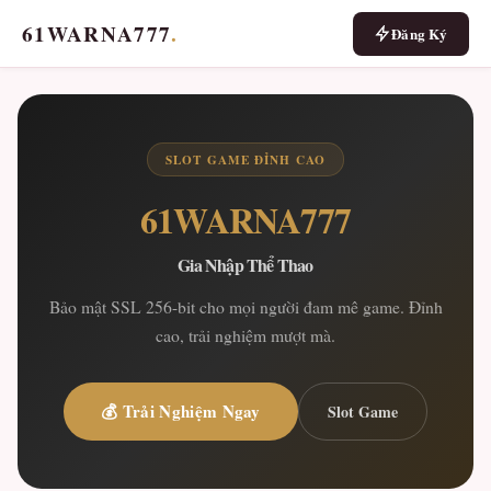
61WARNA777
.
Đăng Ký
SLOT GAME ĐỈNH CAO
61WARNA777
Gia Nhập Thể Thao
Bảo mật SSL 256-bit cho mọi người đam mê game. Đỉnh
cao, trải nghiệm mượt mà.
💰 Trải Nghiệm Ngay
Slot Game