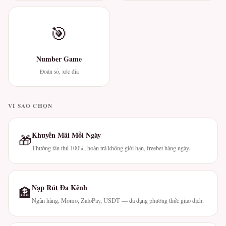
🎯
Number Game
Đoán số, xóc đĩa
VÌ SAO CHỌN
Khuyến Mãi Mỗi Ngày
🎁
Thưởng tân thủ 100%, hoàn trả không giới hạn, freebet hàng ngày.
Nạp Rút Đa Kênh
🏦
Ngân hàng, Momo, ZaloPay, USDT — đa dạng phương thức giao dịch.