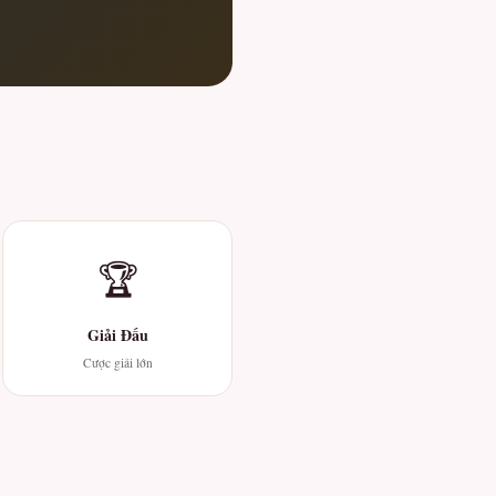
🏆
Giải Đấu
Cược giải lớn