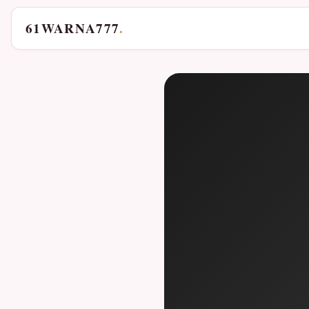
61WARNA777
.