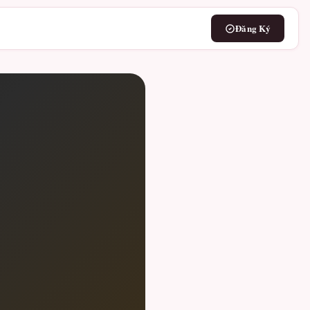
Đăng Ký