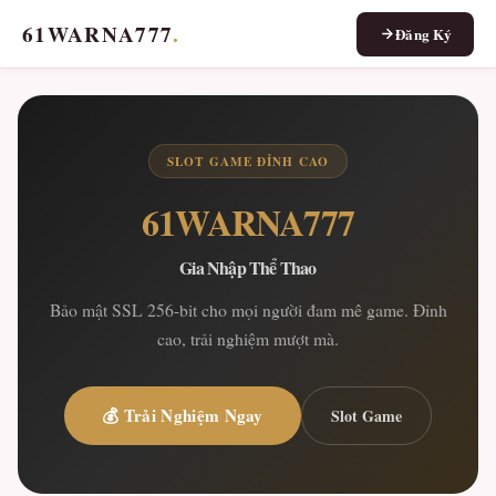
61WARNA777
.
Đăng Ký
SLOT GAME ĐỈNH CAO
61WARNA777
Gia Nhập Thể Thao
Bảo mật SSL 256-bit cho mọi người đam mê game. Đỉnh
cao, trải nghiệm mượt mà.
💰 Trải Nghiệm Ngay
Slot Game