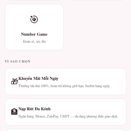
🎯
Number Game
Đoán số, xóc đĩa
VÌ SAO CHỌN
Khuyến Mãi Mỗi Ngày
🎁
Thưởng tân thủ 100%, hoàn trả không giới hạn, freebet hàng ngày.
Nạp Rút Đa Kênh
🏦
Ngân hàng, Momo, ZaloPay, USDT — đa dạng phương thức giao dịch.