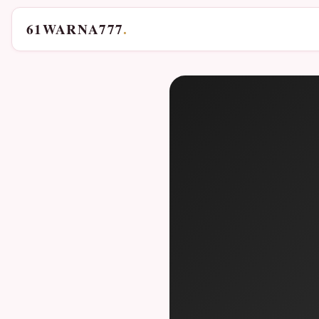
61WARNA777
.