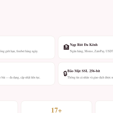
Nạp Rút Đa Kênh
🏦
ng giới hạn, freebet hàng ngày.
Ngân hàng, Momo, ZaloPay, USDT 
Bảo Mật SSL 256-bit
🔒
e bài — đa dạng, cập nhật liên tục.
Thông tin cá nhân và giao dịch được mã
17+