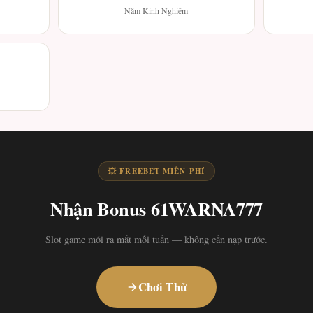
Năm Kinh Nghiệm
💥 FREEBET MIỄN PHÍ
Nhận Bonus 61WARNA777
Slot game mới ra mắt mỗi tuần — không cần nạp trước.
Chơi Thử