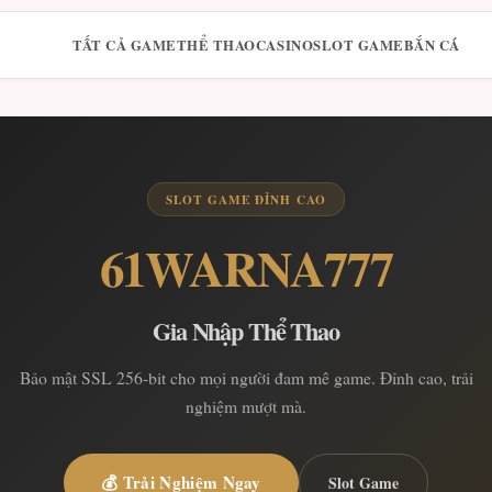
TẤT CẢ GAME
THỂ THAO
CASINO
SLOT GAME
BẮN CÁ
SLOT GAME ĐỈNH CAO
61WARNA777
Gia Nhập Thể Thao
Bảo mật SSL 256-bit cho mọi người đam mê game. Đỉnh cao, trải
nghiệm mượt mà.
💰 Trải Nghiệm Ngay
Slot Game