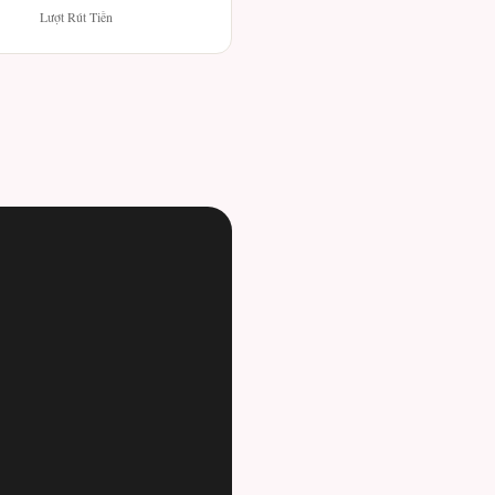
Lượt Rút Tiền