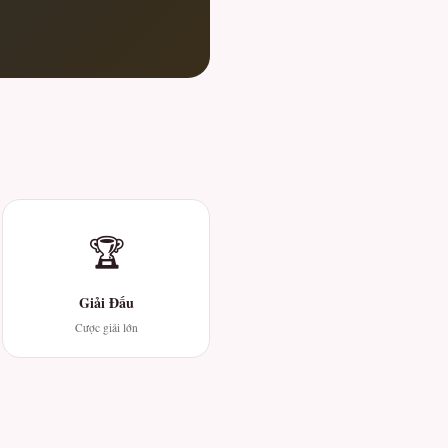
🏆
Giải Đấu
Cược giải lớn