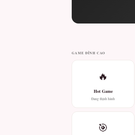
GAME ĐỈNH CAO
🔥
Hot Game
Đang thịnh hành
🎯