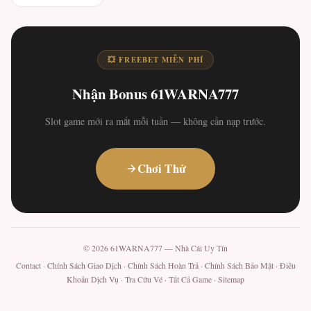
💥 FREEBET MIỄN PHÍ
Nhận Bonus 61WARNA777
Slot game mới ra mắt mỗi tuần — không cần nạp trước.
Chơi Thử
© 2026 61WARNA777 — Nhà Cái Uy Tín
Contact
·
Chính Sách Giao Dịch
·
Chính Sách Hoàn Trả
·
Chính Sách Bảo Mật
·
Điều
Khoản Dịch Vụ
·
Tra Cứu Vé
·
Tất Cả Game
·
Sitemap