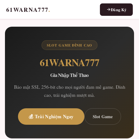
61WARNA777
.
Đăng Ký
SLOT GAME ĐỈNH CAO
61WARNA777
Gia Nhập Thể Thao
Bảo mật SSL 256-bit cho mọi người đam mê game. Đỉnh
cao, trải nghiệm mượt mà.
💰 Trải Nghiệm Ngay
Slot Game