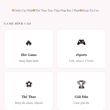
🎯
⚽
⚡
💎
Odds Cao Nhất
Thể Thao Trực Tiếp
Nạp Rút 3 Phút
Hoàn Trả Cao
GAME ĐỈNH CAO
🔥
🎮
Hot Game
eSports
Đang thịnh hành
LOL, Dota 2, CS:GO
⚽
🏆
Thể Thao
Giải Đấu
Bóng đá, tennis, eSports
Cược giải lớn