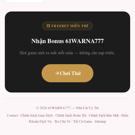
💥 FREEBET MIỄN PHÍ
Nhận Bonus 61WARNA777
Slot game mới ra mắt mỗi tuần — không cần nạp trước.
Chơi Thử
© 2026 61WARNA777 — Nhà Cái Uy Tín
Contact
·
Chính Sách Giao Dịch
·
Chính Sách Hoàn Trả
·
Chính Sách Bảo Mật
·
Điều
Khoản Dịch Vụ
·
Tra Cứu Vé
·
Tất Cả Game
·
Sitemap