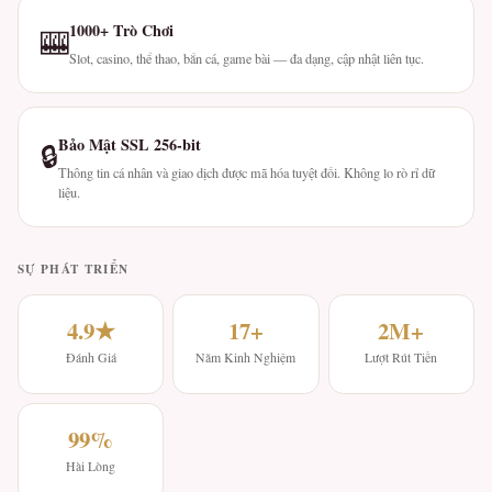
1000+ Trò Chơi
🎰
Slot, casino, thể thao, bắn cá, game bài — đa dạng, cập nhật liên tục.
Bảo Mật SSL 256-bit
🔒
Thông tin cá nhân và giao dịch được mã hóa tuyệt đối. Không lo rò rỉ dữ
liệu.
SỰ PHÁT TRIỂN
4.9★
17+
2M+
Đánh Giá
Năm Kinh Nghiệm
Lượt Rút Tiền
99%
Hài Lòng