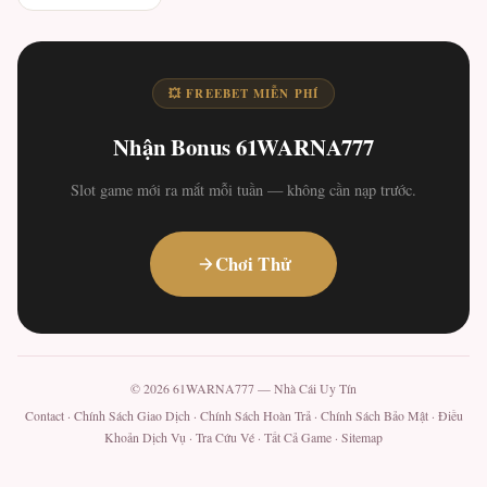
💥 FREEBET MIỄN PHÍ
Nhận Bonus 61WARNA777
Slot game mới ra mắt mỗi tuần — không cần nạp trước.
Chơi Thử
© 2026 61WARNA777 — Nhà Cái Uy Tín
Contact
·
Chính Sách Giao Dịch
·
Chính Sách Hoàn Trả
·
Chính Sách Bảo Mật
·
Điều
Khoản Dịch Vụ
·
Tra Cứu Vé
·
Tất Cả Game
·
Sitemap