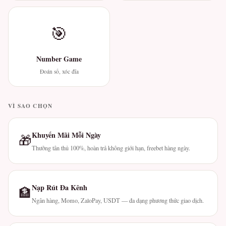
🎯
Number Game
Đoán số, xóc đĩa
VÌ SAO CHỌN
Khuyến Mãi Mỗi Ngày
🎁
Thưởng tân thủ 100%, hoàn trả không giới hạn, freebet hàng ngày.
Nạp Rút Đa Kênh
🏦
Ngân hàng, Momo, ZaloPay, USDT — đa dạng phương thức giao dịch.