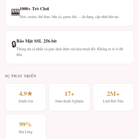
1000+ Trò Chơi
🎰
Slot, casino, thể thao, bắn cá, game bài — đa dạng, cập nhật liên tục.
Bảo Mật SSL 256-bit
🔒
Thông tin cá nhân và giao dịch được mã hóa tuyệt đối. Không lo rò rỉ dữ
liệu.
SỰ PHÁT TRIỂN
4.9★
17+
2M+
Đánh Giá
Năm Kinh Nghiệm
Lượt Rút Tiền
99%
Hài Lòng